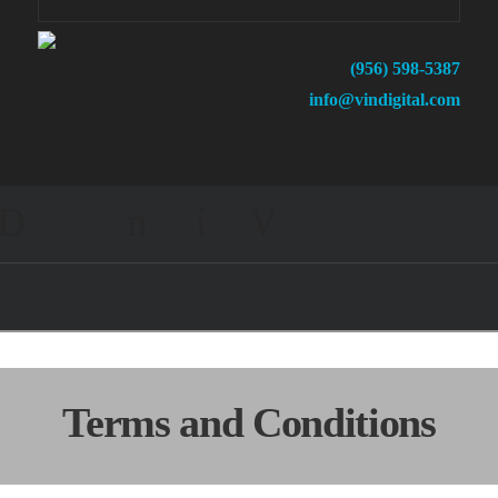
(956) 598-5387
info@vindigital.com
Facebook
X
LinkedIn
Instagram
Navigation
Terms and Conditions