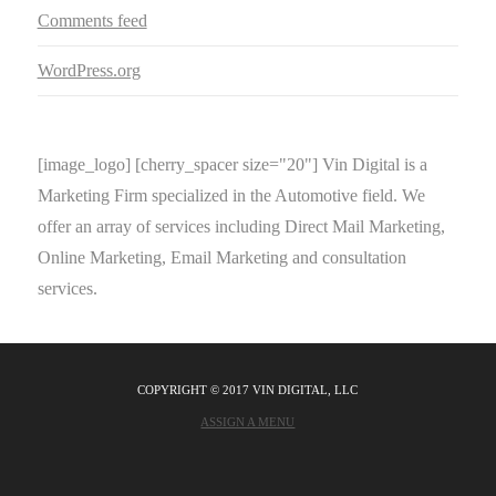
Comments feed
WordPress.org
[image_logo] [cherry_spacer size="20"] Vin Digital is a
Marketing Firm specialized in the Automotive field. We
offer an array of services including Direct Mail Marketing,
Online Marketing, Email Marketing and consultation
services.
COPYRIGHT © 2017 VIN DIGITAL, LLC
ASSIGN A MENU
FACEBOOK
X
LINKEDIN
INSTAGRAM